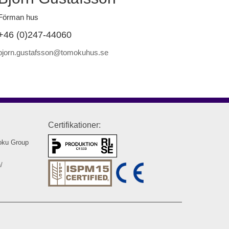
Förman hus
+46 (0)247-44060
bjorn.gustafsson@tomokuhus.se
Certifikationer:
oku Group
/