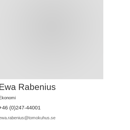
Ewa Rabenius
Ekonomi
+46 (0)247-44001
ewa.rabenius@tomokuhus.se