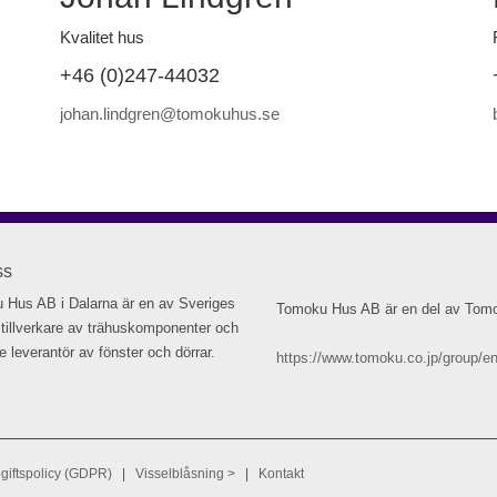
Kvalitet hus
+46 (0)247-44032
johan.lindgren@tomokuhus.se
ss
 Hus AB i Dalarna är en av Sveriges
Tomoku Hus AB är en del av Tom
 tillverkare av trähuskomponenter och
 leverantör av fönster och dörrar.
https://www.tomoku.co.jp/group/en
giftspolicy (GDPR)
|
Visselblåsning >
|
Kontakt