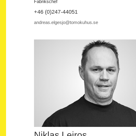
Fabrikschef
+46 (0)247-44051
andreas.elgesjo@tomokuhus.se
Niklas Lejros