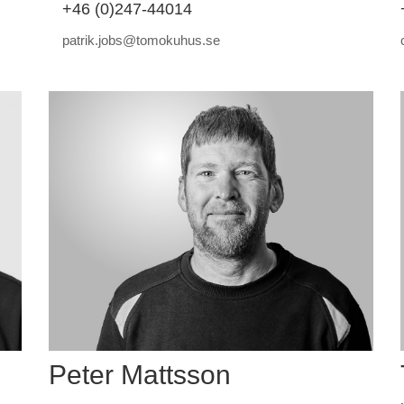
+46 (0)247-44014
patrik.jobs@tomokuhus.se
Peter Mattsson