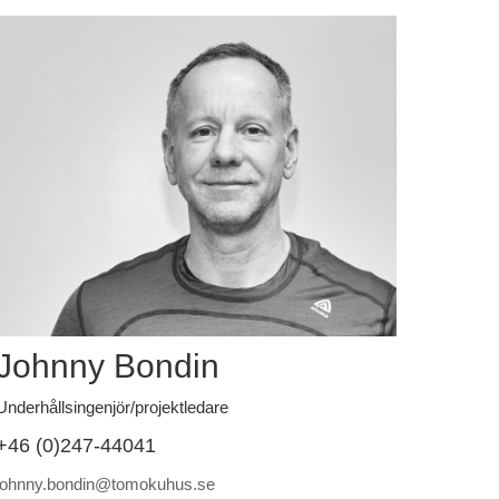
Johnny Bondin
Underhållsingenjör/projektledare
+46 (0)247-44041
johnny.bondin@tomokuhus.se