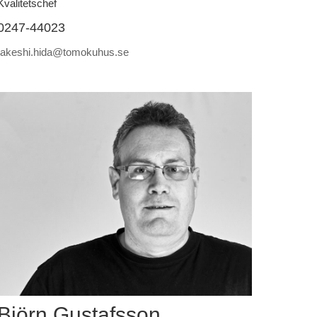
Kvalitetschef
0247-44023
takeshi.hida@tomokuhus.se
Björn Gustafsson