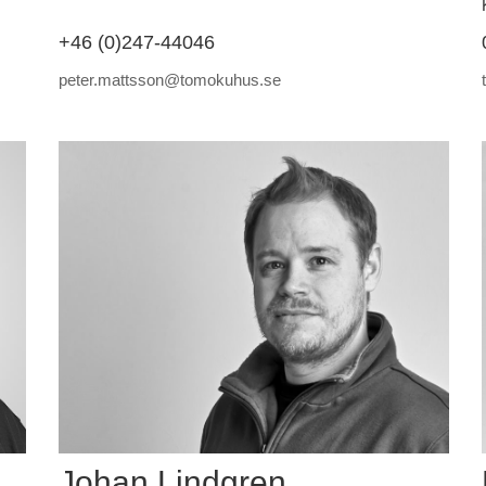
+46 (0)247-44046
peter.mattsson@tomokuhus.se
Johan Lindgren