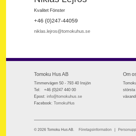
Kvalitet Fönster
+46 (0)247-44059
niklas.lejros@tomokuhus.se
Tomoku Hus AB
Om o
Timmervägen 50 - 793 40 Insjön
Tomoku
Tel: +46 (0)247 440 00
största
Epost:
info@tomokuhus.se
växande
Facebook:
TomokuHus
© 2026 Tomoku Hus AB.
Företagsinformation
|
Personupp