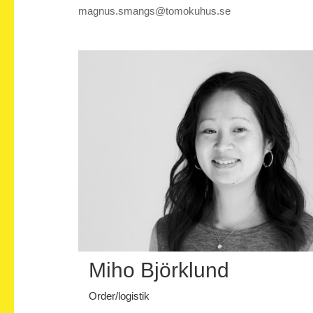
magnus.smangs@tomokuhus.se
Miho Björklund
Order/logistik