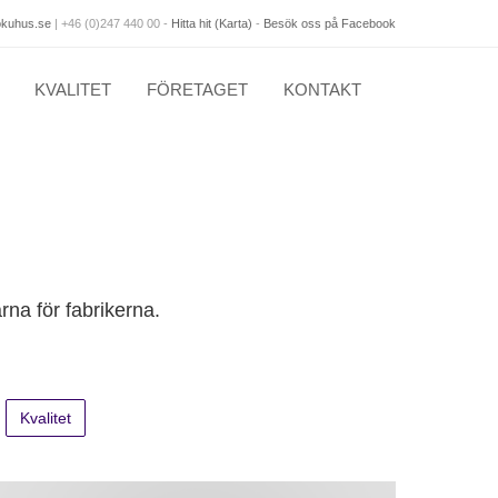
okuhus.se
|
+46 (0)247 440 00
-
Hitta hit (Karta)
-
Besök oss på Facebook
KVALITET
FÖRETAGET
KONTAKT
na för fabrikerna.
Kvalitet